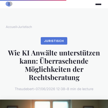
Accueil
›
Juristisch
JURISTISCH
Wie KI Anwälte unterstützen
kann: Überraschende
Möglichkeiten der
Rechtsberatung
Theudebert
•
07/06/2026 12:38
•
8 min de lecture