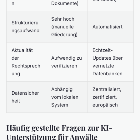
n
Dokumente)
Sehr hoch
Strukturieru
(manuelle
Automatisiert
ngsaufwand
Gliederung)
Aktualität
Echtzeit-
der
Aufwendig zu
Updates über
Rechtsprech
verifizieren
vernetzte
ung
Datenbanken
Abhängig
Zentralisiert,
Datensicher
vom lokalen
zertifiziert,
heit
System
europäisch
Häufig gestellte Fragen zur KI-
Unterstützung für Anwälte