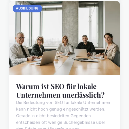
AUSBILDUNG
Warum ist SEO für lokale
Unternehmen unerlässlich?
Die Bedeutung von SEO für lokale Unternehmen
kann nicht hoch genug eingeschätzt werden.
Gerade in dicht besiedelten Gegenden
entscheiden oft wenige Suchergebnisse über
den Erfolg oder Misserfolg eines...